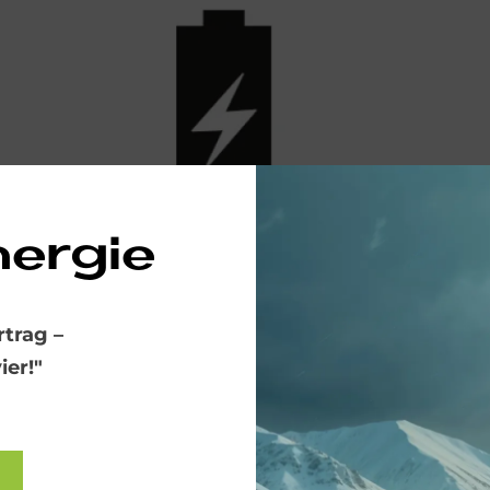
nergie
5. Schritt (optional)
trag –
Stromüberschüsse effizient im Batteriespeicher nutzen.
er!"
BATTERIESPEICHER
aus Ih­rer Hei­zung!