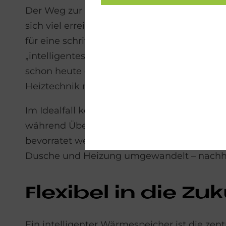
Der Weg zur energetischen Unabhängigkeit m
sich viel erreichen – und der bewährte Öl-
für eine schrittweise Modernisierung bild
„intelligentes Wasserfass“, das Energie effiz
schon heute die Effizienz der bestehenden 
Heiztechnik mit erneuerbaren Energien zu 
Im Idealfall kommt zusätzlich eine Photovol
während Überschüsse über ein sogenannt
bevorratet werden. Wie mit einem Tauchsie
Dusche und Heizung umgewandelt – nachhalt
Fle­xi­bel in die Zu
Ein intelligenter Wärmespeicher ist die ze