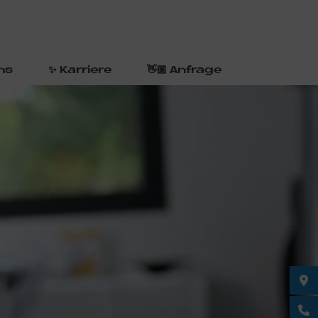
ns
✨ Karriere
👋🏼 Anfrage