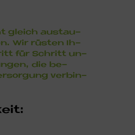
ht gleich aus­tau­
en. Wir rü­sten Ih­
itt für Schritt un­
un­gen, die be­
ver­sor­gung ver­bin­
keit: