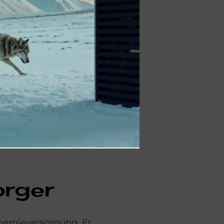
en Schritten lässt
rden. Die Grundlage
nergiemanager – ein
Max Solo
steigern
klassische
rmwasserbereitung.
n Eigenverbrauch,
und im Speicher
 in Heizwärme für
or­ger
nergieversorgung. Er