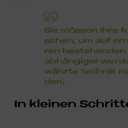
Sie müs­sen Ihre fu
schen, um auf er­neu
ren be­stehen­den 
ab­hän­gi­ger wer­
währ­te Tech­nik mit
den.
In klei­nen Schrit­