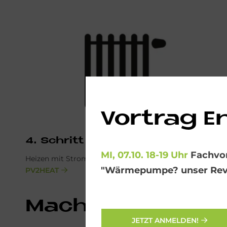
Vortrag E
4. Schritt
MI, 07.10. 18-19 Uhr
Fachvor
Heizen mit Strom aus eigener Erzeugung.
"Wärmepumpe? unser Revi
PV2HEAT
Ma­chen Sie mehr 
JETZT ANMELDEN!