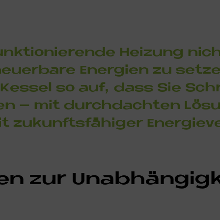
nk­tio­nie­ren­de Hei­zung nic
­er­ba­re En­er­gi­en zu set­z
Kes­sel so auf, dass Sie Schr
den – mit durch­dach­ten Lö­s
 zu­kunfts­fä­hi­ger En­er­gie­
ten zur Un­ab­hän­gig­