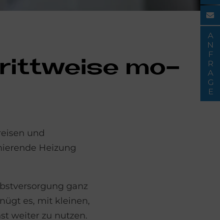
ANFRAGE
ritt­wei­se mo­
reisen und
ionierende Heizung
elbstversorgung ganz
ügt es, mit kleinen,
t weiter zu nutzen.