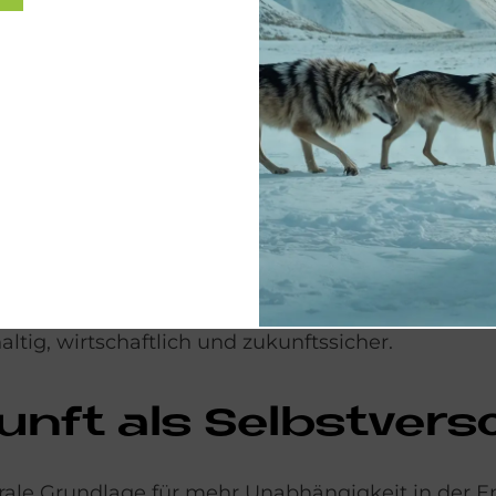
uss kein radikaler Umbruch sein. Auch mit klein
 oder Gasbrenner kann zunächst weiter genutzt we
et ein moderner Wärmespeicher mit integriertem E
ient speichert und verteilt. Systeme wie der
Solvis
Heizungsanlage und schaffen die Voraussetzung, 
kombinieren – etwa mit einer Solaranlage zur Wa
taikanlage zum Einsatz. Sie erzeugt Strom für de
es
Power-to-Heat
-System in Wärme umgewandelt 
der wird der überschüssige Sonnenstrom effizient
ig, wirtschaftlich und zukunftssicher.
­kun­ft als Selbst­ver­s
ntrale Grundlage für mehr Unabhängigkeit in der E