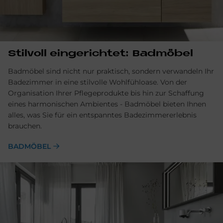
Stil­voll ein­ge­rich­tet: Bad­mö­bel
Badmöbel sind nicht nur praktisch, sondern ver­wandeln Ihr
Bade­zimmer in eine stil­volle Wohlfühl­oase. Von der
Organisation Ihrer Pflege­produkte bis hin zur Schaf­fung
eines harmonischen Ambientes - Bad­möbel bieten Ihnen
alles, was Sie für ein entspanntes Badezimmer­erlebnis
brauchen.
BADMÖBEL