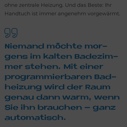
ohne zentrale Heizung. Und das Beste: Ihr
Handtuch ist immer angenehm vorgewärmt.
Nie­mand möch­te mor­
gens im kal­ten Ba­de­zim­
mer ste­hen. Mit ei­ner
pro­gram­mier­ba­ren Bad­
hei­zung wird der Raum
ge­nau dann warm, wenn
Sie ihn brau­chen – ganz
au­to­ma­tisch.