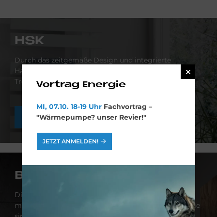
HSK
Durch das zeitgemäße Design und integrierte
Handtuchhalter entsteht praktischer Raum zum
Trocknen und Vorwärmen von Handtüchern
Vortrag Energie
MI, 07.10. 18-19 Uhr
Fachvortrag –
WEITERE INFOS
"Wärmepumpe? unser Revier!"
JETZT ANMELDEN!
BEMM
Die innovativen Heizkörper von BEMM vereinen
moderne Heiztechnik mit ästhetischem Anspruch – sie
sind funktionale Wärmequelle und stilvolles