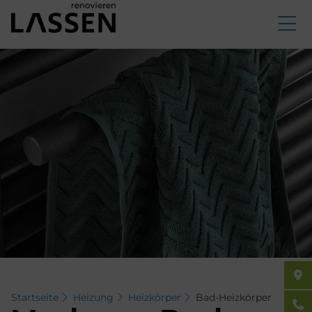
Direkt
zum
Inhalt
Startseite
Heizung
Heizkörper
Bad-Heizkörper