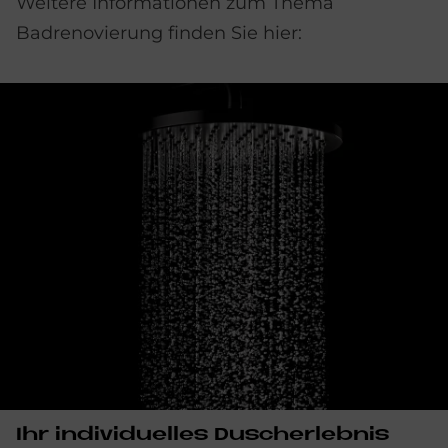
Weitere Informationen zum Thema
Badrenovierung finden Sie hier:
Ihr in­di­vi­du­el­les Du­sch­er­leb­nis