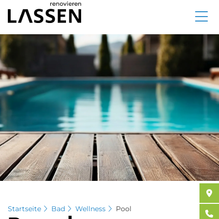
Direkt
zum
Inhalt
Startseite
Bad
Wellness
Pool