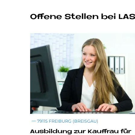
Of­fe­ne Stel­len bei LAS
79115 FREIBURG (BREISGAU)
Aus­bil­dung zur Kauf­frau für