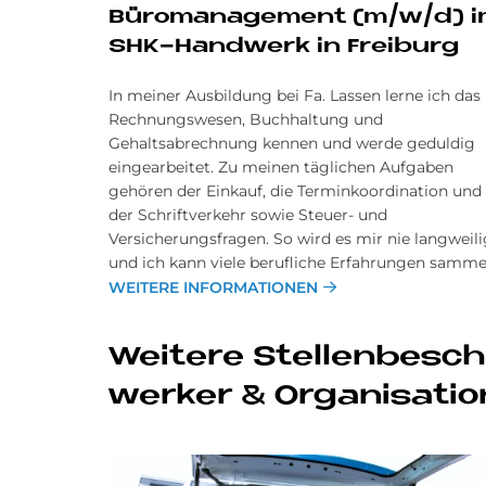
Bü­ro­ma­nage­ment (m/w/d) 
SHK-Hand­werk in Frei­burg
In meiner Ausbildung bei Fa. Lassen lerne ich das
Rechnungswesen, Buchhaltung und
Gehaltsabrechnung kennen und werde geduldig
eingearbeitet. Zu meinen täglichen Aufgaben
gehören der Einkauf, die Terminkoordination und
der Schriftverkehr sowie Steuer- und
Versicherungsfragen. So wird es mir nie langweili
und ich kann viele berufliche Erfahrungen samme
WEITERE INFORMATIONEN
Wei­te­re Stel­len­be­sc
wer­ker & Or­ga­ni­sa­ti­o