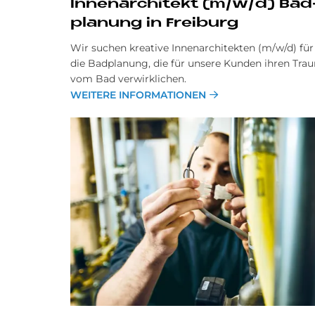
In­nen­ar­chi­te­kt (m/w/d) Bad
pla­nung in Frei­burg
Wir suchen kreative Innenarchitekten (m/w/d) für
die Badplanung, die für unsere Kunden ihren Tra
vom Bad verwirklichen.
WEITERE INFORMATIONEN