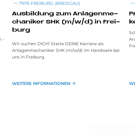
79115 FREIBURG (BREISGAU)
Aus­bil­dung zum An­la­gen­me­
P
cha­ni­ker SHK (m/w/d) in Frei­
k
burg
Sc
h -
An
Wir suchen DICH! Starte DEINE Karriere als
Fr
Anlagenmechaniker SHK (m/w/d) im Handwerk bei
uns in Freiburg.
WEITERE INFORMATIONEN
WE