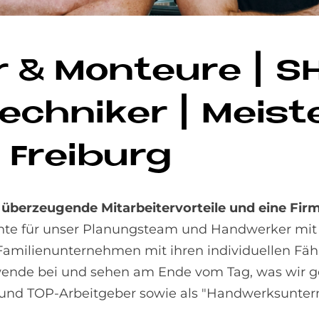
r & Mon­teu­re | S
ech­ni­ker | Mei­ste
n Frei­burg
überzeugende Mitarbeitervorteile und eine Fir
nte für unser Planungsteam und Handwerker mit 
milienunternehmen mit ihren individuellen Fähig
iewende bei und sehen am Ende vom Tag, was wir 
und TOP-Arbeitgeber sowie als "Handwerksuntern