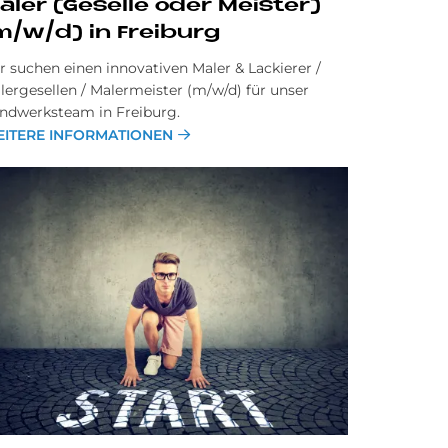
a­ler (Ge­sel­le oder Mei­ster)
m/w/d) in Frei­burg
r suchen einen innovativen Maler & Lackierer /
lergesellen / Malermeister (m/w/d) für unser
ndwerksteam in Freiburg.
ITERE INFORMATIONEN