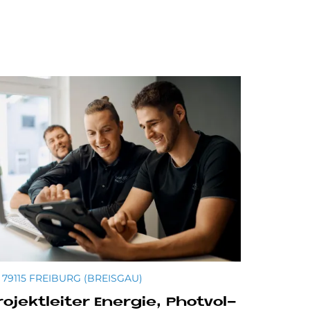
79115 FREIBURG (BREISGAU)
o­jekt­lei­ter En­er­gie, Phot­vol­