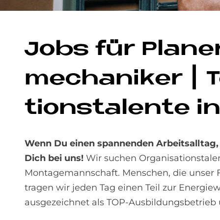
Jobs für Pla­ne
me­cha­ni­ker | T
ti­ons­ta­len­te i
Wenn Du einen spannenden Arbeitsalltag, 
Dich bei uns!
Wir suchen Organisationstale
Montagemannschaft. Menschen, die unser Fa
tragen wir jeden Tag einen Teil zur Energ
ausgezeichnet als TOP-Ausbildungsbetrieb 