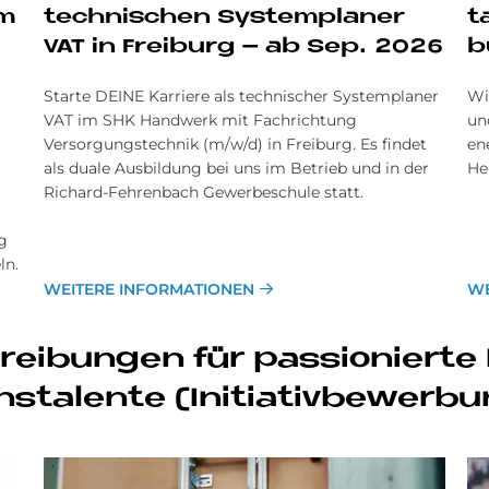
im
tech­ni­schen Sy­stem­pla­ner
t
VAT in Frei­burg – ab Sep. 2026
b
Starte DEINE Karriere als technischer Systemplaner
Wi
VAT im SHK Handwerk mit Fachrichtung
un
Versorgungstechnik (m/w/d) in Freiburg. Es findet
en
als duale Ausbildung bei uns im Betrieb und in der
He
Richard-Fehrenbach Gewerbeschule statt.
g
ln.
WEITERE INFORMATIONEN
WE
hrei­bun­gen für pas­sio­nier­t
ns­ta­len­te (In­itia­tiv­be­wer­b