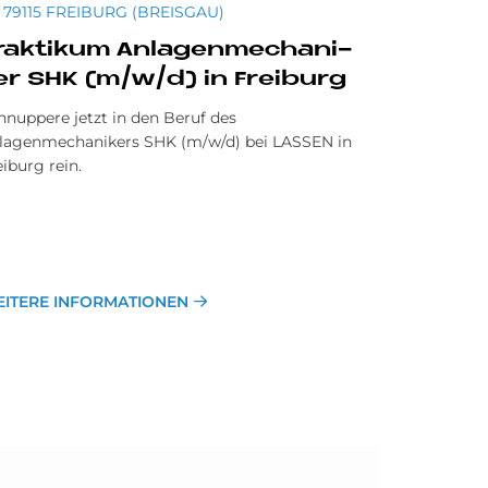
79115 FREIBURG (BREISGAU)
rak­ti­kum An­la­gen­me­cha­ni­
er SHK (m/w/d) in Frei­burg
hnuppere jetzt in den Beruf des
lagenmechanikers SHK (m/w/d) bei LASSEN in
eiburg rein.
ITERE INFORMATIONEN