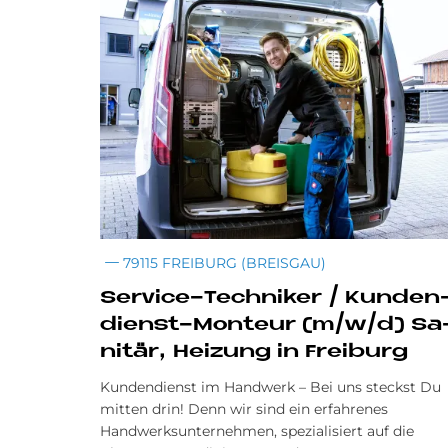
79115 FREIBURG (BREISGAU)
Ser­vice-Tech­ni­ker / Kun­den
dienst-Mon­teur (m/w/d) Sa
ni­tär, Hei­zung in Frei­burg
Kundendienst im Handwerk – Bei uns steckst Du
mitten drin! Denn wir sind ein erfahrenes
Handwerksunternehmen, spezialisiert auf die