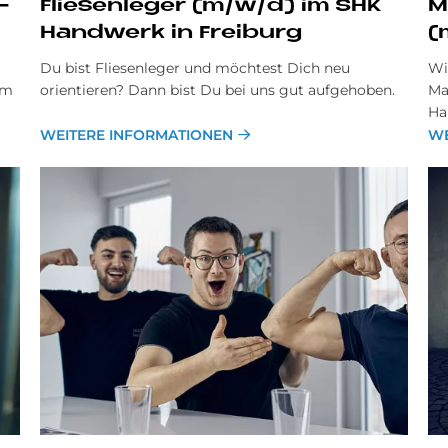
­
Flie­sen­le­ger (m/w/d) im SHK
M
Hand­werk in Frei­burg
(
Du bist Fliesenleger und möchtest Dich neu
Wi
um
orientieren? Dann bist Du bei uns gut aufgehoben.
Ma
Ha
WEITERE INFORMATIONEN
WE