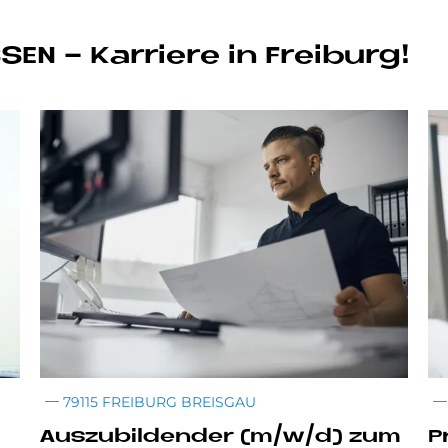
­SEN - Kar­rie­re in Frei­burg!
79115 FREIBURG BREISGAU
Aus­zu­bil­den­der (m/w/d) zum
Pr