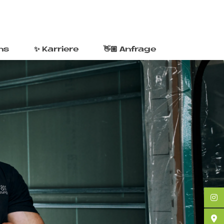
ns
✨ Karriere
👋🏼 Anfrage