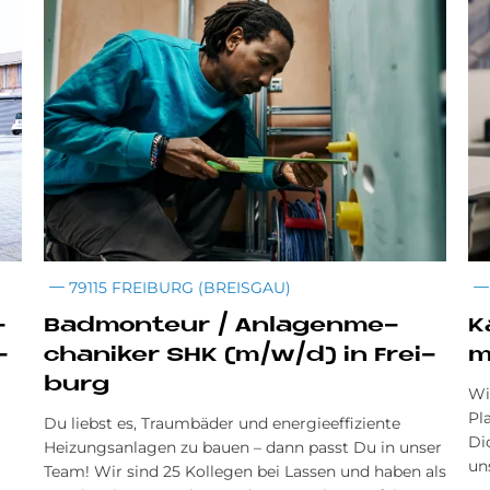
79115 FREIBURG (BREISGAU)
­
Bad­mon­teur / An­la­gen­me­
K
­
cha­ni­ker SHK (m/w/d) in Frei­
m
burg
Wi
Pl
Du liebst es, Traumbäder und energieeffiziente
Di
Heizungsanlagen zu bauen – dann passt Du in unser
un
Team! Wir sind 25 Kollegen bei Lassen und haben als