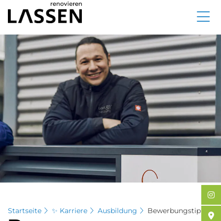
Direkt
zum
Inhalt
Startseite
✨ Karriere
Ausbildung
Bewerbungstipps