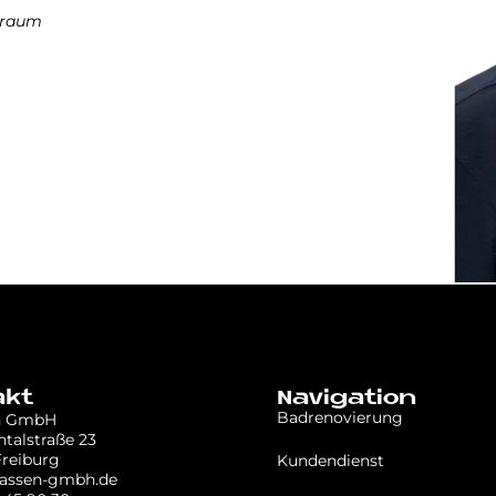
hnraum
akt
Navigation
Badrenovierung
n GmbH
talstraße 23
Freiburg
Kundendienst
lassen-gmbh.de