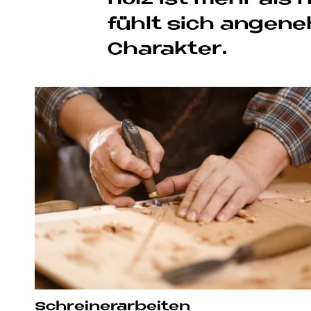
fühlt sich an­ge­n
Cha­rak­ter.
Schrei­ner­ar­bei­ten