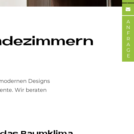
ANFRAGE
Ba­de­zim­mern
u modernen Designs
ente. Wir beraten
t das Raum­kli­ma,