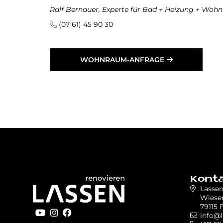
Ralf Bernauer, Experte für Bad + Heizung + Wo
(07 61) 45 90 30
WOHNRAUM-ANFRAGE
Kont
Lasse
Wiesen
79115 
info@