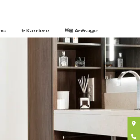
ns
✨ Karriere
👋🏼 Anfrage