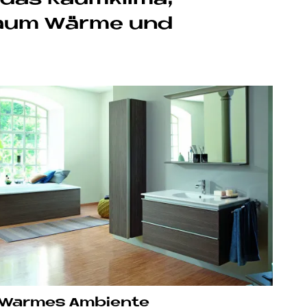
 Raum Wär­me und
War­mes Am­bi­en­te