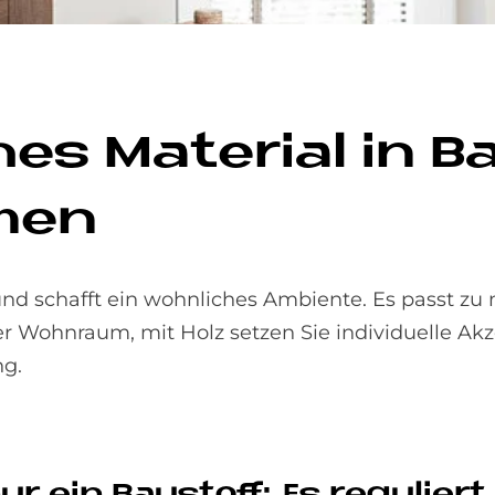
ches Ma­te­rial in 
men
und schafft ein wohnliches Ambiente. Es passt z
er Wohnraum, mit Holz setzen Sie individuelle Akz
ng.
ur ein Bau­stoff: Es re­gu­lier