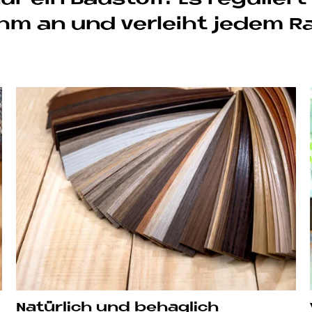
ehm an und ver­lei­ht je­dem
Na­tür­lich und be­hag­lich