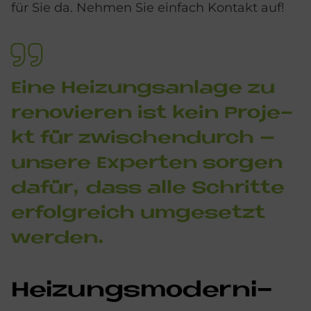
für Sie da. Nehmen Sie einfach Kontakt auf!
Eine Hei­zungs­an­la­ge zu
re­no­vie­ren ist kein Pro­je­
kt für zwi­schen­durch –
un­se­re Ex­per­ten sor­gen
da­für, dass alle Schrit­te
er­folg­reich um­ge­set­zt
wer­den.
Hei­zungs­mo­der­ni­