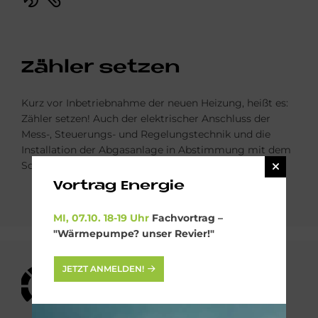
Zäh­ler set­zen
Kurz vor Inbetrieb­nahme der neuen Heizung, heißt es:
Zähler setzen! Auch der elektrischer Anschluss der
Mess-, Steuerungs- und Regelungs­technik und die
Installation der Abgasanlage in Abstimmung mit dem
Schornsteinfeger gehören hier dazu.
Vortrag Energie
MI, 07.10. 18-19 Uhr
Fachvortrag –
"Wärmepumpe? unser Revier!"
Bild
JETZT ANMELDEN!