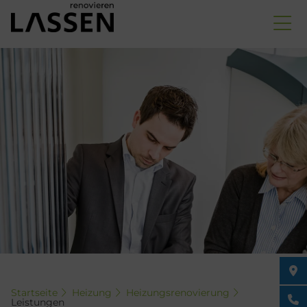
Direkt
zum
Inhalt
Startseite
Heizung
Heizungsrenovierung
Leistungen