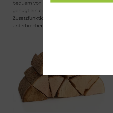
bequem von vorn und ist nur alle ein bis zw
genügt ein einmaliges Anheizen pro Tag, in d
Zusatzfunktion kann bei Bedarf den Puffers
unterbrechen.