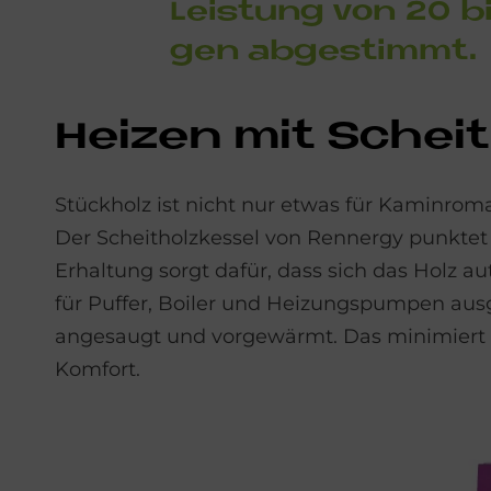
Lei­stung von 20 bi
gen ab­ge­stim­mt.
Hei­zen mit Scheit
Stückholz ist nicht nur etwas für Kaminroma
Der Scheitholzkessel von Rennergy punktet
Erhaltung sorgt dafür, dass sich das Holz a
für Puffer, Boiler und Heizungspumpen ausge
angesaugt und vorgewärmt. Das minimiert die 
Komfort.