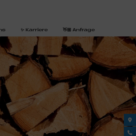
ns
✨ Karriere
👋🏼 Anfrage