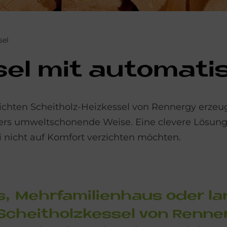
sel
sel mit au­to­ma­t
ichten Scheitholz-Heizkessel von Rennergy erzeu
s umweltschonende Weise. Eine clevere Lösung fü
nicht auf Komfort verzichten möchten.
us, Mehr­fa­mi­li­en­haus oder la
cheit­holz­kes­sel von Renn­er