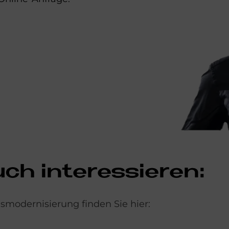
h in­ter­es­sie­ren:
modernisierung finden Sie hier: