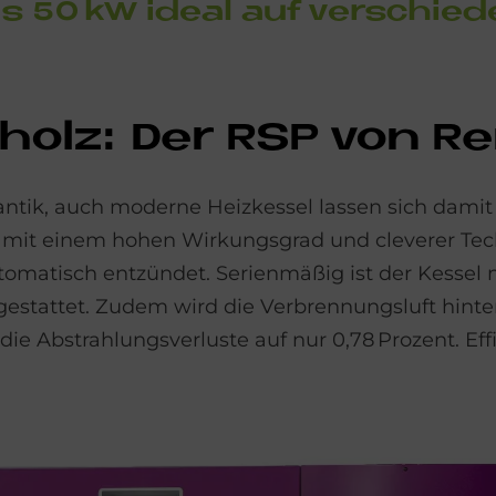
s 50 kW ide­al auf ver­schie­de
­holz: Der RSP von Re
ntik, auch moderne Heizkessel lassen sich damit e
 mit einem hohen Wirkungsgrad und cleverer Tech
utomatisch entzündet. Serienmäßig ist der Kessel
stattet. Zudem wird die Verbrennungsluft hinter 
Abstrahlungsverluste auf nur 0,78 Prozent. Effizi