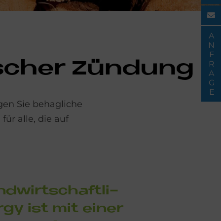
ANFRAGE
i­scher Zün­dung
gen Sie behagliche
r alle, die auf
nd­wirt­schaft­li­
­gy ist mit ei­ner