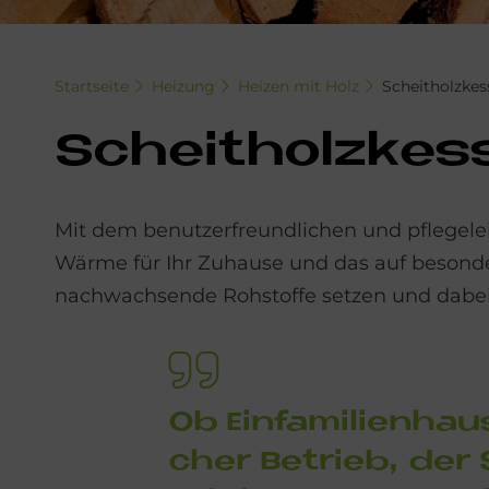
Startseite
Heizung
Heizen mit Holz
Scheitholzkes
Scheit­holz­kes­
Mit dem benutzerfreundlichen und pflegele
Wärme für Ihr Zuhause und das auf besonder
nachwachsende Rohstoffe setzen und dabei 
Ob Ein­fa­mi­li­en­ha
cher Be­trieb, der S