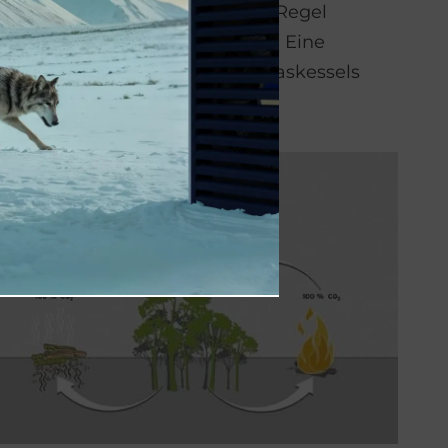
rs effizient verbrannt. In der Regel
 zwei bis vier Tagen. Praktisch: Eine
r den Betrieb eines Öl- oder Gaskessels