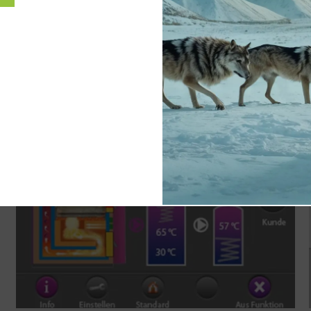
ei Wochen nötig. Trockenes Scheitholz wird besonde
er Übergangszeit reicht oft sogar ein Intervall von
peicher abschalten, die Solaranlage ansteuern ode