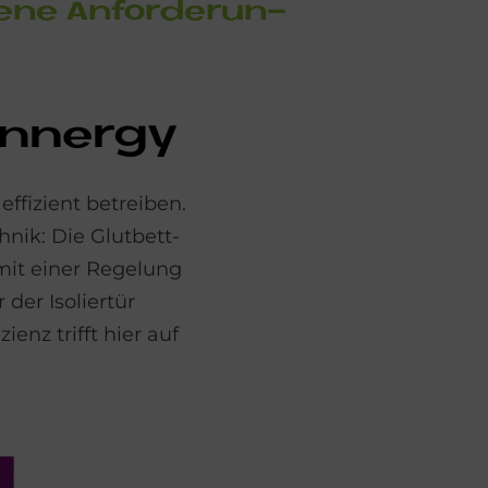
­ne An­for­de­run­
nn­er­gy
ffizient betreiben.
nik: Die Glutbett-
 mit einer Regelung
der Isoliertür
enz trifft hier auf