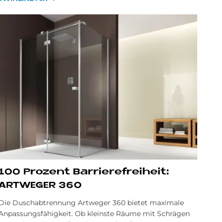
100 Pro­zent Bar­rie­re­frei­heit:
ART­WE­GER 360
Die Duschabtrennung Artweger 360 bietet maximale
Anpassungsfähigkeit. Ob kleinste Räume mit Schrägen