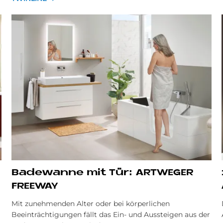
Ba­de­wan­ne mit Tür: ART­WE­GER
FREE­WAY
Mit zunehmenden Alter oder bei körperlichen
Beeinträchtigungen fällt das Ein- und Aussteigen aus der