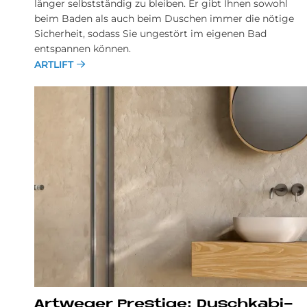
länger selbstständig zu bleiben. Er gibt Ihnen sowohl
beim Baden als auch beim Duschen immer die nötige
Sicherheit, sodass Sie ungestört im eigenen Bad
entspannen können.
ARTLIFT
Art­we­ger Pre­sti­ge: Dusch­ka­bi­