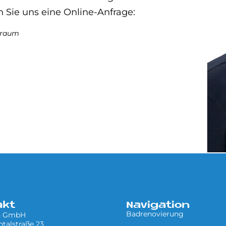
n Sie uns eine Online-Anfrage:
hnraum
akt
Navigation
Badrenovierung
n GmbH
talstraße 23