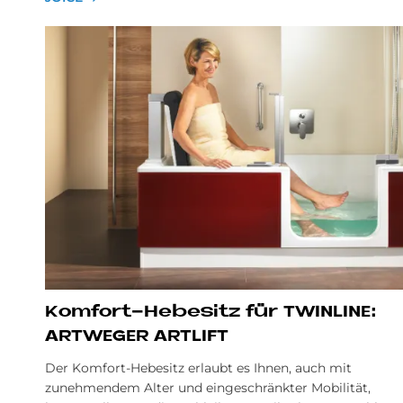
Kom­fort-He­be­sitz für TWIN­LI­NE:
ART­WE­GER ART­LIFT
Der Komfort-Hebesitz erlaubt es Ihnen, auch mit
zunehmendem Alter und eingeschränkter Mobilität,