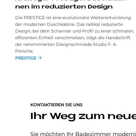
nen im re­du­zier­ten De­sign
Die PRE­STI­GE ist eine evo­lu­tio­nä­re Wei­ter­ent­wick­lung
der mo­der­nen Dusch­ka­bi­ne. Das radikal reduzierte
Design, bei dem Scharnier und Profil zu einer schmalen,
effizienten Einheit verschmelzen, trägt die Handschrift
der renommierten Designschmiede Studio F. A.
Porsche.
PRESTIGE
KONTAKTIEREN SIE UNS
Ihr Weg zum neu
Sie möchten Ihr Badezimmer modernisi