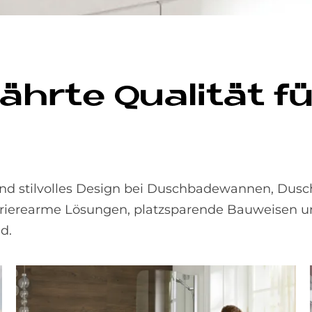
ähr­te Qua­li­tät f
t und stilvolles Design bei Duschbadewannen, Du
rierearme Lösungen, platzsparende Bauweisen und
d.