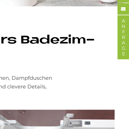
ANFRAGE
ürs Ba­de­zim­
schen, Dampfduschen
 clevere Details,